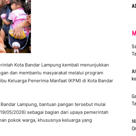
A
M
Si
Ta
rintah Kota Bandar Lampung kembali menunjukkan
A
gan dan membantu masyarakat melalui program
ko
ibu Keluarga Penerima Manfaat (KPM) di Kota Bandar
G
T
a Bandar Lampung, bantuan pangan tersebut mulai
(19/05/2026) sebagai bagian dari upaya pemerintah
an pokok warga, khususnya keluarga yang
NU
Or