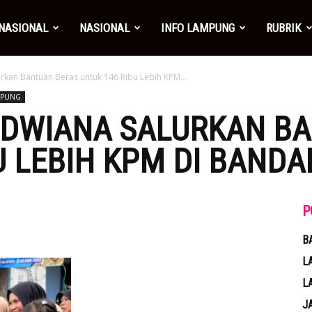
NASIONAL
NASIONAL
INFO LAMPUNG
RUBRIK
urkan Bantuan Beras untuk 146 Ribu Lebih KPM...
MPUNG
A DWIANA SALURKAN B
U LEBIH KPM DI BAND
P
B
L
L
J