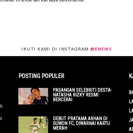
IKUTI KAMI DI INSTAGRAM
@ENEWS
POSTING POPULER
K
PASANGAN SELEBRITI DESTA-
B
NATASHA RIZKY RESMI
BERCERAI
L
 &
L
nt
DEBUT PRATAMA ARHAN DI
J
SUWON FC, DIWARNAI KARTU
MERAH
A