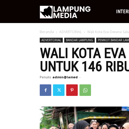
Lampung
INTER
Beranda
ADVERTORIAL
Wali Kota Eva Dwiana Sal
Media
ADVERTORIAL
BANDAR LAMPUNG
PEMKOT BANDAR LA
WALI KOTA EV
UNTUK 146 RIB
Penulis
admin@lamed
-