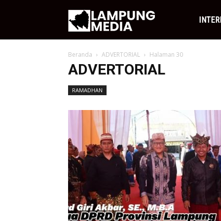
Lampung
INTER
Beranda
ADVERTORIAL
Halaman 30
Media
ADVERTORIAL
RAMADHAN