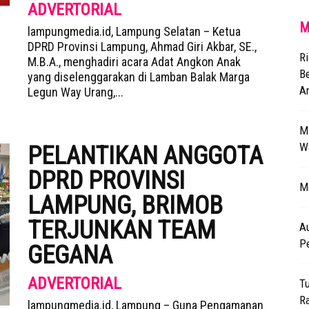
ADVERTORIAL
M
lampungmedia.id, Lampung Selatan – Ketua
DPRD Provinsi Lampung, Ahmad Giri Akbar, SE.,
Ri
M.B.A., menghadiri acara Adat Angkon Anak
B
yang diselenggarakan di Lamban Balak Marga
Am
Legun Way Urang,...
Mi
Wa
PELANTIKAN ANGGOTA
DPRD PROVINSI
Ma
LAMPUNG, BRIMOB
TERJUNKAN TEAM
A
P
GEGANA
ADVERTORIAL
T
R
lampungmedia.id, Lampung – Guna Pengamanan