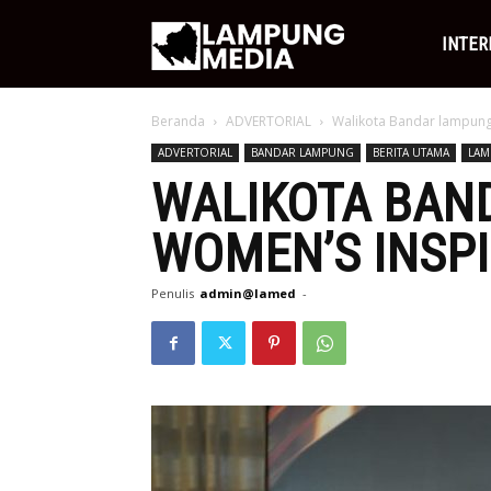
Lampung
INTER
Beranda
ADVERTORIAL
Walikota Bandar lampung
Media
ADVERTORIAL
BANDAR LAMPUNG
BERITA UTAMA
LA
WALIKOTA BAN
WOMEN’S INSPI
Penulis
admin@lamed
-