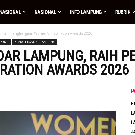
NASIONAL
NASIONAL
INFO LAMPUNG
RUBRIK
, Raih Penghargaan Women’s Inspiration Awards 2026
MPUNG
PEMKOT BANDAR LAMPUNG
DAR LAMPUNG, RAIH 
RATION AWARDS 2026
P
B
L
L
J