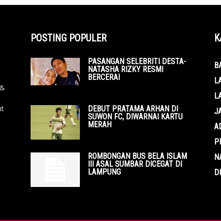
POSTING POPULER
K
PASANGAN SELEBRITI DESTA-
B
NATASHA RIZKY RESMI
BERCERAI
L
 &
L
nt
DEBUT PRATAMA ARHAN DI
J
SUWON FC, DIWARNAI KARTU
MERAH
A
P
ROMBONGAN BUS BELA ISLAM
N
III ASAL SUMBAR DICEGAT DI
LAMPUNG
D