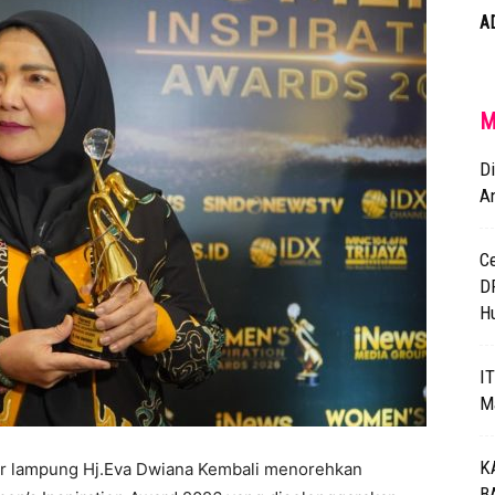
A
M
D
A
C
D
H
I
M
K
dar lampung Hj.Eva Dwiana Kembali menorehkan
B