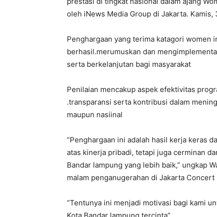
prestasi di tingkat nasional dalam ajang W
oleh iNews Media Group di Jakarta. Kamis,
Penghargaan yang terima katagori women in 
berhasil.merumuskan dan mengimplementasi
serta berkelanjutan bagi masyarakat
Penilaian mencakup aspek efektivitas prog
.transparansi serta kontribusi dalam menin
maupun nasiinal
“Penghargaan ini adalah hasil kerja keras d
atas kinerja pribadi, tetapi juga cermina
Bandar lampung yang lebih baik,” ungkap 
malam penganugerahan di Jakarta Concert 
“Tentunya ini menjadi motivasi bagi kami u
Kota Bandar lampung tercinta”.