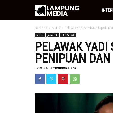
Lampung
INTER
Beranda
ARTIS
Pelawak Yadi Sembako Dipolisik
Media
ARTIS
JAKARTA
PERISTIWA
PELAWAK YADI 
PENIPUAN DAN
Penulis
CJ lampungmedia.co
-