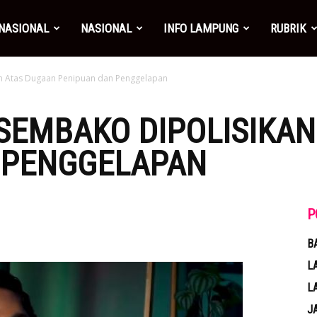
NASIONAL
NASIONAL
INFO LAMPUNG
RUBRIK
an Atas Dugaan Penipuan dan Penggelapan
SEMBAKO DIPOLISIKA
 PENGGELAPAN
P
B
L
L
J