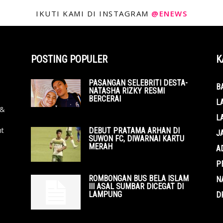
IKUTI KAMI DI INSTAGRAM
@ENEWS
POSTING POPULER
K
PASANGAN SELEBRITI DESTA-
B
NATASHA RIZKY RESMI
BERCERAI
L
 &
L
nt
DEBUT PRATAMA ARHAN DI
J
SUWON FC, DIWARNAI KARTU
MERAH
A
P
ROMBONGAN BUS BELA ISLAM
N
III ASAL SUMBAR DICEGAT DI
LAMPUNG
D