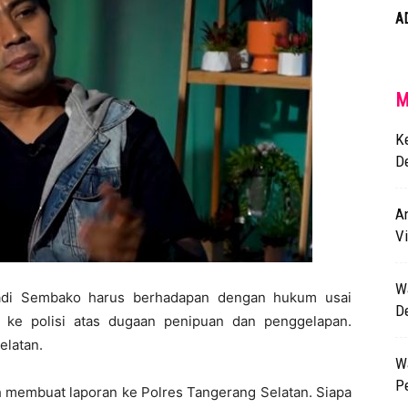
A
M
K
D
An
Vi
W
Yadi Sembako harus berhadapan dengan hukum usai
D
ke polisi atas dugaan penipuan dan penggelapan.
elatan.
W
P
h membuat laporan ke Polres Tangerang Selatan. Siapa