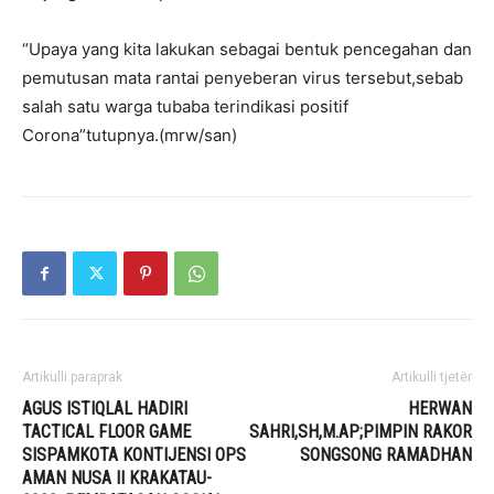
“Upaya yang kita lakukan sebagai bentuk pencegahan dan
pemutusan mata rantai penyeberan virus tersebut,sebab
salah satu warga tubaba terindikasi positif
Corona”tutupnya.(mrw/san)
Artikulli paraprak
Artikulli tjetër
AGUS ISTIQLAL HADIRI
HERWAN
TACTICAL FLOOR GAME
SAHRI,SH,M.AP;PIMPIN RAKOR
SISPAMKOTA KONTIJENSI OPS
SONGSONG RAMADHAN
AMAN NUSA II KRAKATAU-