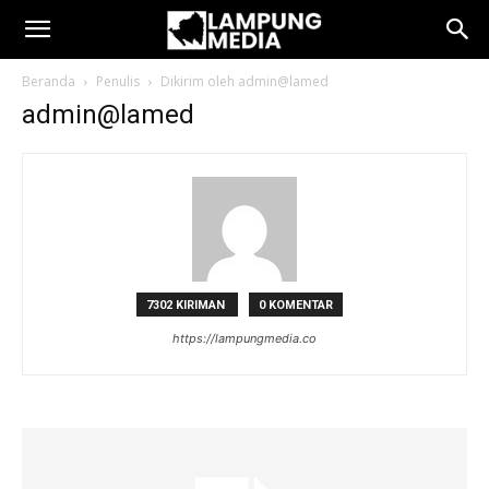
Beranda
Penulis
Dikirim oleh admin@lamed
admin@lamed
7302 KIRIMAN
0 KOMENTAR
https://lampungmedia.co